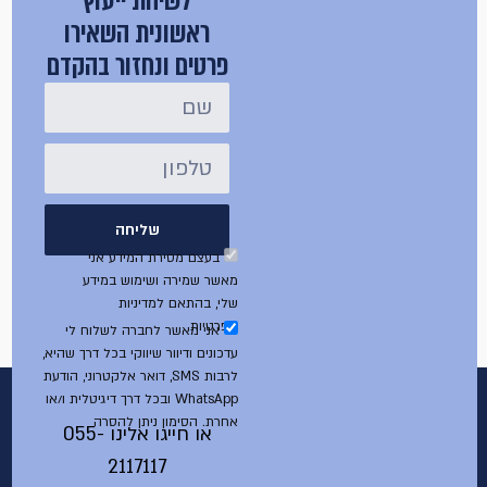
לשיחת ייעוץ
ראשונית השאירו
פרטים ונחזור בהקדם
שליחה
בעצם מסירת המידע אני
מאשר שמירה ושימוש במידע
שלי, בהתאם למדיניות
הפרטיות
אני מאשר לחברה לשלוח לי
עדכונים ודיוור שיווקי בכל דרך שהיא,
לרבות SMS, דואר אלקטרוני, הודעת
WhatsApp ובכל דרך דיגיטלית ו/או
אחרת. הסימון ניתן להסרה
או חייגו אלינו
055-
2117117