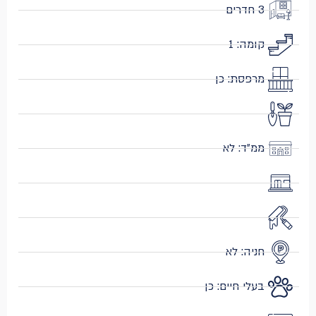
3 חדרים
קומה: 1
מרפסת: כן
ממ״ד: לא
חניה: לא
בעלי חיים: כן