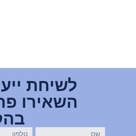
לשיחת ייעו
השאירו פרט
בהק