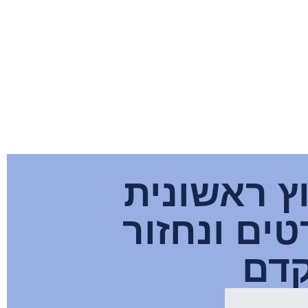
ץ ראשונית
ים ונחזור
דם