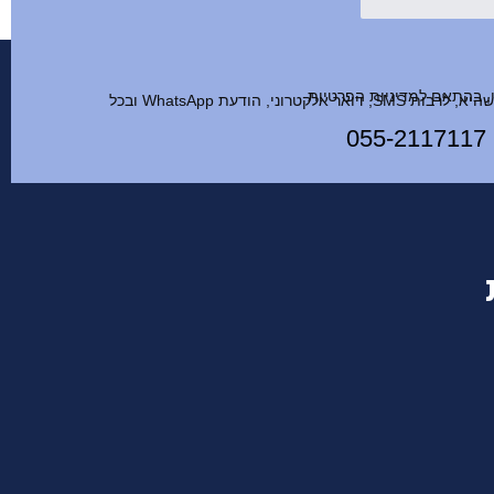
 בהתאם למדיניות הפרטיות
אני מאשר לחברה לשלוח לי עדכונים ודיוור שיווקי בכל דרך שהיא, לרבות SMS, דואר אלקטרוני, הודעת WhatsApp ובכל
055-2117117