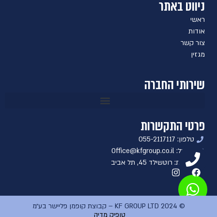
ניווט באתר
ראשי
אודות
צור קשר
מגזין
שירותי החברה
פרטי התקשרות
טלפון: 055-2117117
אימייל: Office@kfgroup.co.il
כתובת: רוטשילד 45, תל אביב
© KF GROUP LTD 2024 – קבוצת קופמן פליישר בע״מ
טופיק מדיה