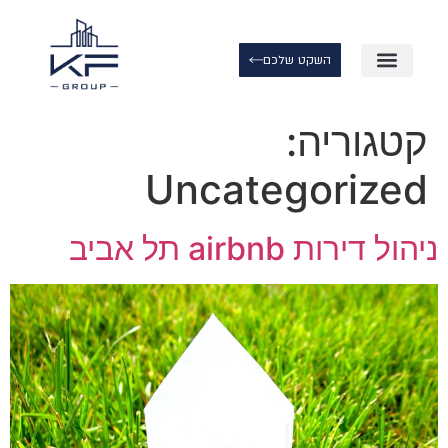
השקט שלכם
צור קשר
שירותי ניהול
תיווך נדל״ן
עמוד הבית
קטגוריה:
Uncategorized
ניהול דירות airbnb תל אביב