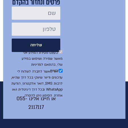
פרטים ונחזור בהקדם
שליחה
בעצם מסירת המידע אני
מאשר שמירה ושימוש במידע
שלי, בהתאם למדיניות
הפרטיות
אני מאשר לחברה לשלוח לי
עדכונים ודיוור שיווקי בכל דרך שהיא,
לרבות SMS, דואר אלקטרוני, הודעת
WhatsApp ובכל דרך דיגיטלית ו/או
אחרת. הסימון ניתן להסרה
או חייגו אלינו
055-
2117117