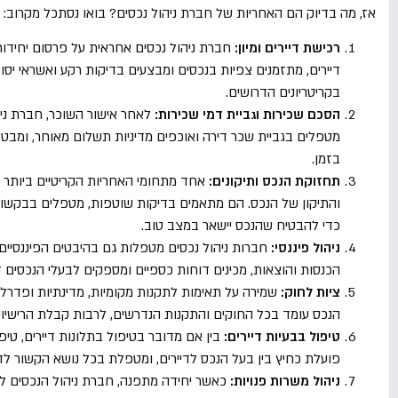
אז, מה בדיוק הם האחריות של חברת ניהול נכסים? בואו נסתכל מקרוב:
רכישת דיירים ומיון:
חברת ניהול נכסים אחראית על פרסום יחידות
דיירים, מתזמנים צפיות בנכסים ומבצעים בדיקות רקע ואשראי יסוד
בקריטריונים הדרושים.
הסכם שכירות וגביית דמי שכירות:
לאחר אישור השוכר, חברת ני
מטפלים בגביית שכר דירה ואוכפים מדיניות תשלום מאוחר, ומבט
בזמן.
תחזוקת הנכס ותיקונים:
אחד מתחומי האחריות הקריטיים ביותר ש
והתיקון של הנכס. הם מתאמים בדיקות שוטפות, מטפלים בבקשות 
כדי להבטיח שהנכס יישאר במצב טוב.
ניהול פיננסי:
חברות ניהול נכסים מטפלות גם בהיבטים הפיננסיים
הכנסות והוצאות, מכינים דוחות כספיים ומספקים לבעלי הנכסים 
ציות לחוק:
שמירה על תאימות לתקנות מקומיות, מדינתיות ופדרליות
הנכס עומד בכל החוקים והתקנות הנדרשים, לרבות קבלת הרישיונ
טיפול בבעיות דיירים:
בין אם מדובר בטיפול בתלונות דיירים, טיפו
פועלת כחיץ בין בעל הנכס לדיירים, ומטפלת בכל נושא הקשור לדיי
ניהול משרות פנויות:
כאשר יחידה מתפנה, חברת ניהול הנכסים לוק