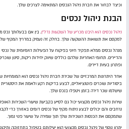
וכיצד לבחור את חברת ניהול הנכסים המתאימה לצרכים שלך.
הבנת ניהול נכסים
ניהול נכסים הוא היבט מכריע של השקעות נדל"ן
. בין אם בבעלותך נכס מני
למקסם את תשואות ההשקעה שלך. בחלק זה נעמיק במדריך המקיף של ניהו
מנהל נכסים ממלא תפקיד חיוני בפיקוח על הפעילות היומיומית של נכסי
והדיירים. תחומי האחריות שלהם כוללים שיווק יחידות ריקות, סינון שוכרי
ופתרון בעיות דיירים.
אחד היתרונות המרכזיים של שכירת חברת ניהול נכסים הוא המומחיות שלהם
ביסודיות שוכרים פוטנציאליים, לבצע בדיקות רקע ולאמת את היסטוריית 
שישלמו שכר דירה בזמן ויטפלו בנכס שלך.
שירות ניהול נכסים מקצועי יכול גם לסייע בקביעת שיעורי השכירות האופט
נרחבים והם יכולים לבצע ניתוח מקיף של נכסים דומים באזורך כדי לקבו
שתמקסם את הכנסות השכירות שלך תוך שמירה על שיעור פנוי נמוך.
יתרון נוסף של ניהול נכסים מקצועי הוא יעילותם בטיפול בתחזוקה ותיקונ