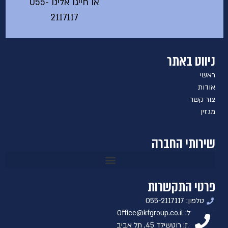
או חייגו אלינו
055-
2117117
ניווט באתר
ראשי
אודות
צור קשר
מגזין
שירותי החברה
פרטי התקשרות
טלפון: 055-2117117
אימייל: Office@kfgroup.co.il
כתובת: רוטשילד 45, תל אביב