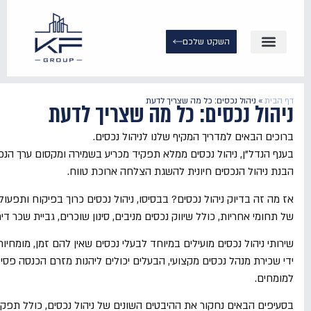
השקט שלכם
צור קשר
שירותי ניהול
תיווך נדל״ן
עמוד הבית
דף הבית
»
ניהול נכסים: כל מה שצריך לדעת
ניהול נכסים: כל מה שצריך לדעת
ברוכים הבאים למדריך המקיף שלנו לניהול נכסים.
בענף הנדל"ן, ניהול נכסים ממלא תפקיד מכריע בשמירה ומקסום ערך הנכס
הבנת ניהול הנכסים חיונית להשגת הצלחה ארוכת טווח.
אז מה זה בדיוק ניהול נכסים? בבסיסו, ניהול נכסים כרוך בפיקוח ותפעול
של תחומי אחריות, כולל שיווק נכסים מניבים, סינון שוכרים, גביית שכר ד
שירותי ניהול נכסים מועילים במיוחד לבעלי נכסים שאין להם זמן, מומחי
ידי שכירת מנהל נכסים מקצועי, הבעלים יכולים ליהנות מזרם הכנסה פס
למומחים.
בסעיפים הבאים נחקור את ההיבטים השונים של ניהול נכסים, כולל תפקידו