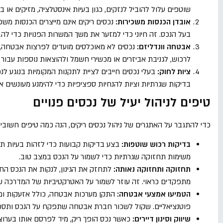
שוטפים עלול להוביל לנזקים, כגון בעיות אינסטלציה, מזיקים או בע
אובדן הכנסות משכירות:
נכסים ריקים אינם מייצרים הכנסות משכ
בעל הנכס. זה חיוני כדי למזער את משך המשרות הפנויות כדי לה
אבטחה וונדליזם:
נכסים לא מאוכלסים מועדים לפרצות אבטחה, ונ
לרכוש, לגניבת אביזרים או מכשירי חשמל ולהוצאות נוספות עבור 
ציות לחוק:
בעלי נכסים חייבים לציית לתקנות המקומיות בנוגע לנכס
בדיקות שגרתיות וציות להנחיות ספציפיות כדי להימנע מעונשים 
טיפים לניהול יעיל של נכסים פנויים
כדי להתגבר על האתגרים של ניהול נכסים ריקים, הנה כמה טיפים חשובים
בדיקות רכוש שוטפות:
בצע בדיקות קבועות כדי לזהות בעיות תחז
משימות תחזוקה שגרתיות כדי לשמור על הנכס במצב טוב.
תחזוקה ותחזוקה נאותה:
לתחזק את הגינון, לנקות את הנכס החיצונ
מתפקדים כראוי. זה עוזר לשמור על האטרקטיביות של המדרכה של
הטמיעו אמצעי אבטחה:
התקן מערכות אבטחה, כולל אזעקות ומצל
פוטנציאליים. שקול לשכור חברת אבטחה שתפקח על הנכס ותספ
שיווק וסינון דיירים:
כאשר נכס הופך ריק, מיד לפרסם אותו בערוצים 