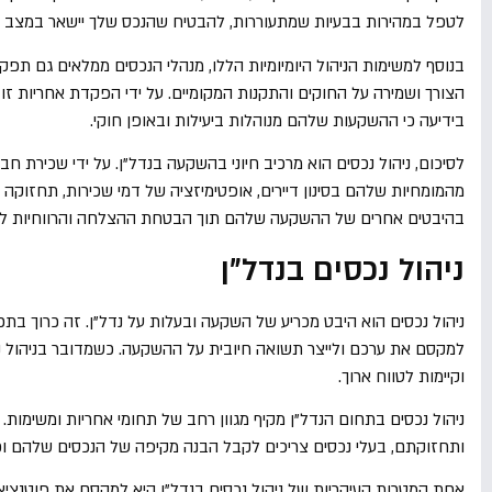
לטפל במהירות בבעיות שמתעוררות, להבטיח שהנכס שלך יישאר במצב ט
בנוסף למשימות הניהול היומיומיות הללו, מנהלי הנכסים ממלאים גם תפקי
הצורך ושמירה על החוקים והתקנות המקומיים. על ידי הפקדת אחריות זו ב
בידיעה כי ההשקעות שלהם מנוהלות ביעילות ובאופן חוקי.
לסיכום, ניהול נכסים הוא מרכיב חיוני בהשקעה בנדל"ן. על ידי שכירת חב
מהמומחיות שלהם בסינון דיירים, אופטימיזציה של דמי שכירות, תחזוקה 
בהיבטים אחרים של ההשקעה שלהם תוך הבטחת ההצלחה והרווחיות לטוו
ניהול נכסים בנדל"ן
ניהול נכסים הוא היבט מכריע של השקעה ובעלות על נדל"ן. זה כרוך בתכנון
למקסם את ערכם ולייצר תשואה חיובית על ההשקעה. כשמדובר בניהול נכ
וקיימות לטווח ארוך.
ניהול נכסים בתחום הנדל"ן מקיף מגוון רחב של תחומי אחריות ומשימות
ותחזוקתם, בעלי נכסים צריכים לקבל הבנה מקיפה של הנכסים שלהם וכי
אחת המטרות העיקריות של ניהול נכסים בנדל"ן היא למקסם את פוטנציאל