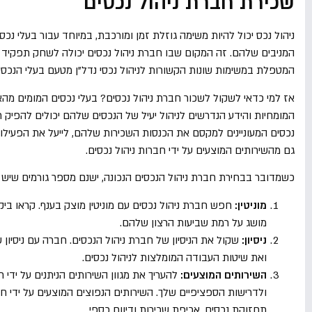
שכירת חברת ניהול נכסים
ניהול נכס יכול להיות משימה גוזלת זמן ומורכבת, במיוחד עבור בעלי נכ
המניבים שלהם. זה המקום שבו חברת ניהול נכסים יכולה לשחק תפקיד מכ
המטפלת במשימות שונות הקשורות לניהול נכסי נדל"ן מטעם בעלי הנכסי
אז למי כדאי לשקול לשכור חברת ניהול נכסים? בעלי נכסים המומים מהאח
המומחיות והידע הנדרשים לניהול יעיל של הנכסים שלהם יכולים להפיק 
נכסים המעוניינים למקסם את הכנסות השכירות שלהם, לייעל את הפעילו
גם מהשירותים המוצעים על ידי חברות ניהול נכסים.
כשמדובר בבחירת חברת ניהול הנכסים הנכונה, ישנם מספר גורמים שיש
מוניטין:
חפש חברת ניהול נכסים עם מוניטין מוצק בענף. קראו בי
מושג על רמת שביעות הרצון שלהם.
ניסיון:
שקול את הניסיון של חברת ניהול הנכסים. חברה עם ניסיון 
ואת שיטות העבודה המומלצות לניהול נכסים.
השירותים המוצעים:
להעריך את מגוון השירותים הניתנים על ידי
ולדרישות הספציפיים שלך. השירותים הנפוצים המוצעים על ידי חברות
תחזוקת נכסים, אכיפת שכירות ודיווח כספי.