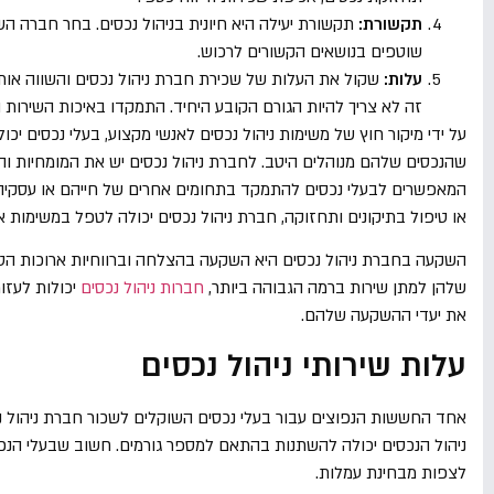
תקשורת:
תקשורת יעילה היא חיונית בניהול נכסים. בחר חברה ה
שוטפים בנושאים הקשורים לרכוש.
עלות:
שקול את העלות של שכירת חברת ניהול נכסים והשווה אות
זה לא צריך להיות הגורם הקובע היחיד. התמקדו באיכות השירות 
על ידי מיקור חוץ של משימות ניהול נכסים לאנשי מקצוע, בעלי נכסים י
שהנכסים שלהם מנוהלים היטב. לחברת ניהול נכסים יש את המומחיות וה
המאפשרים לבעלי נכסים להתמקד בתחומים אחרים של חייהם או עסקיהם. ב
או טיפול בתיקונים ותחזוקה, חברת ניהול נכסים יכולה לטפל במשימות אל
השקעה בחברת ניהול נכסים היא השקעה בהצלחה וברווחיות ארוכות הטווח
שלהן למתן שירות ברמה הגבוהה ביותר,
חברות ניהול נכסים
יכולות לעזור
את יעדי ההשקעה שלהם.
עלות שירותי ניהול נכסים
אחד החששות הנפוצים עבור בעלי נכסים השוקלים לשכור חברת ניהול נכ
ניהול הנכסים יכולה להשתנות בהתאם למספר גורמים. חשוב שבעלי הנכסים
לצפות מבחינת עמלות.