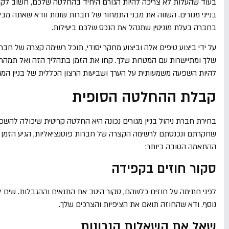
בעוד שהעלות לא צריכה להיות הגורם היחיד בהחלטה שלכם, חשוב לק
בנייני מגורים. השווה את מבני התמחור של חברות שונות וודא שאתה מבין
בחברה בעלת מוניטין שתנהל את הנכס שלכם ביעילות.
על ידי ביצוע טיפים אלה וביצוע מחקר יסודי, תוכל רשימה קצרה של חברות
שלך ומתיישרות עם המטרות שלך. קחו את הזמן בתהליך הזה ואל תמהרו
להיות השפעה משמעותית על הערך ושביעות הרצון הכללית של בניין המג
קבלת ההחלטה הסופית
בחירת חברת ניהול בניין מגורים נכונה היא החלטה קריטית שיכולה להשפ
שחקרתם ונכנסתם לרשימה הקצרה של חברות פוטנציאליות, הגיע הזמן
ההתאמה הטובה ביותר:
סקור חוזים בקפידה
לפני חתימה על חוזים כלשהם, סקור היטב את התנאים וההגבלות. שים לב
נוסף. ודא שהחוזה תואם את הציפיות והצרכים שלך.
שאל את השאלות הנכונות