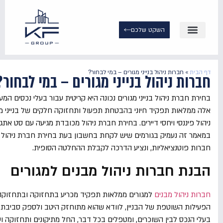
השקט שלכם
צור קשר
שירותי ניהול
תיווך נדל״ן
עמוד הבית
דף הבית
»
חברות ניהול בנייני מגורים – במי לבחור?
חברות ניהול בנייני מגורים – במי לבחור?
בחירת חברת ניהול בנייני מגורים נכונה היא קריטית עבור בעלי נכסים 
אלה ממלאות תפקיד חיוני בהבטחת תפעול ותחזוקה חלקים של בנייני מגור
ניהול פיננסי ויחסי דיירים. בחירת חברת ניהול מכובדת מגיעה עם סט את
במאמר זה נעמיק בגורמים שיש לקחת בחשבון בעת בחירת חברת ניהול בנ
חברות פוטנציאליות, ונציע הדרכה לקבלת ההחלטה הסופית.
הבנת חברות ניהול מבנים למגורים
חברות ניהול מבנים
למגורים ממלאות תפקיד מכריע בתחזוקה ובתחזוקה 
הפעילות השוטפת של הבניין, לוודא שהוא מתוחזק היטב ולספק סביבת מג
בעלי הנכס לבין השוכרים, ומטפלים בכל דבר, החל מתיקונים ותחזוקה ועד 