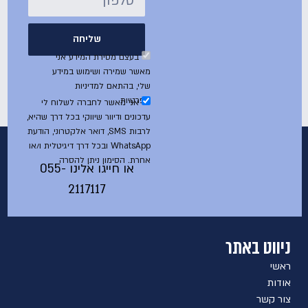
שליחה
בעצם מסירת המידע אני
מאשר שמירה ושימוש במידע
שלי, בהתאם למדיניות
הפרטיות
אני מאשר לחברה לשלוח לי
עדכונים ודיוור שיווקי בכל דרך שהיא,
לרבות SMS, דואר אלקטרוני, הודעת
WhatsApp ובכל דרך דיגיטלית ו/או
אחרת. הסימון ניתן להסרה
או חייגו אלינו
055-
2117117
ניווט באתר
ראשי
אודות
צור קשר