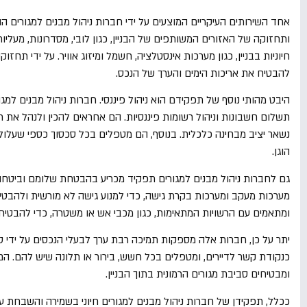
אחד השירותים העיקריים המוצעים על ידי חברות ניהול מבנים למגורים הו
ותחזוקה של האזורים המשותפים של הבניין, כגון לובי, מסדרונות, מעלי
חיוניות בבניין, כגון מערכות אינסטלציה, חשמל ומיזוג אוויר. על ידי תחז
להבטיח את אריכות הימים והערך של הנכס.
היבט מהותי נוסף של תפקידם הוא ניהול פיננסי. חברות ניהול מבנים למגו
תשלום חשבונות וניהול רשומות פיננסיות. הם אחראים להכין ולנהל את תקצ
נשאר יציב מבחינה כלכלית. בנוסף, הם מטפלים בכל סכסוך כספי שעלול ל
הוגן.
גם לחברות ניהול מבנים למגורים תפקיד מכריע בהבטחת שלומם וביטחונם 
מערכות מעקב ומערכות בקרת גישה, כדי למנוע גישה לא מורשית ולהבטי
ומתאמים עם הרשויות המתאימות, כגון מכבי אש או משטרה, כדי להבטיח פ
יתר על כן, חברות אלה מספקות תמיכה רבת ערך לבעלי הנכסים על ידי ט
כנקודת קשר לדיירים, ומטפלים בכל חשש, בירור או תלונה שיש להם. הם 
ומבטיחים סביבת מגורים הרמונית בתוך הבניין.
ככלל, תפקידן של חברות ניהול מבנים למגורים חיוני בשמירה והשבחת ערך 